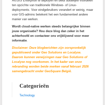
meestal via rolling updates. Ze kunnen altijd worden
teruggedraaid. Upgrades vervangen alle microservic
combineren rolling updates met blue-green updates. 
blue-green update worden nieuwe pods naast de bes
uitgerold en pas na succesvolle tests actief gemaakt
Upgrades kunnen niet worden teruggedraaid; bij pro
moet je een backup terugplaatsen.
Zowel updates als upgrades gebeuren in read-only m
maar ArcGIS Enterprise blijft wel beschikbaar. Dat is
groot verschil met upgrades op Windows of Linux, di
downtime vereisen. Bovendien verlopen upgrades op
Kubernetes doorgaans sneller.
Tot slot maakt een Kubernetes-deployment het syst
veel
elastischer
. Dankzij
cluster autoscaling
worde
automatisch extra nodes toegevoegd wanneer CPU 
ontoereikend zijn, en weer verwijderd wanneer de bel
afneemt. Dit laat toe om kosten te optimaliseren.