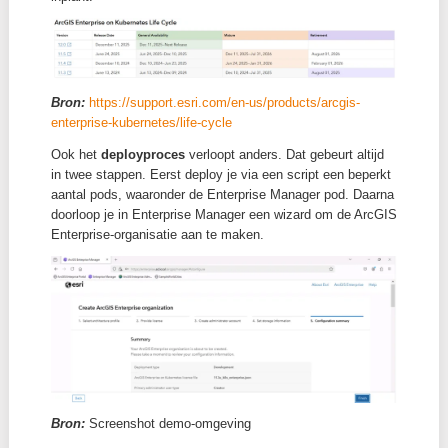
Managed Kubernetes services van grote
cloudproviders
Microsoft Azure Kubernetes Service
Amazon Elastic Kubernetes Service
Google Kubernetes Engine
Red Hat OpenShift Container Platform
Als Platform as a Service (PaaS) op on-prem
hardware of bij een cloudprovider
Via een Red Hat Enterprise Linux (RHEL) ope
system
Rancher Kubernetes Engine 2
VMware Tanzu
Bij een deployment kies je uit drie
architectuurprofi
Enhanced
,
Standard
en
Development
. Deze profielen
verschillen in de mate van redundantie van de pods.
Enhanced en Standard zijn bedoeld voor productie, w
Enhanced de hoogste beschikbaarheid biedt. Het
Development-profiel is geschikt voor niet-