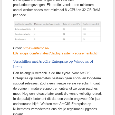
Bron:
https://enterprise-
k8s.arcgis.com/en/latest/deploy/system-architecture
Hoewel eindgebruikers nauwelijks een verschil merke
het gebruik van ArcGIS Enterprise, verandert het beh
voor GIS-admins aanzienlijk door de volledig andere
backend.
ArcGIS Enterprise op Kubernetes (v. 12.0) wordt
ondersteund in verschillende omgevingen: