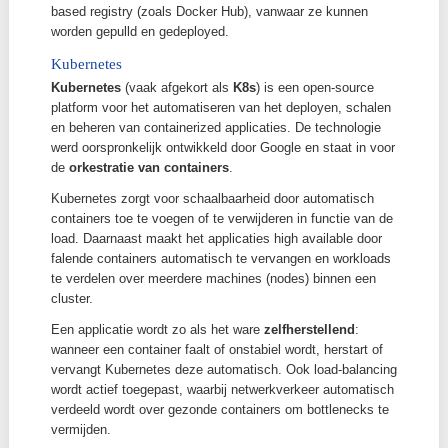
Veerkracht (resilience)
Garandeer een hoge beschikbaarheid
Behoud beschikbaarheid tijdens upgrades
Maak de infrastructuur bestand tegen storing
Cloud-native technologie wordt typisch geïmplement
via
microservices
. Daarbij wordt software opgesplits
kleine, onafhankelijke services, elk belast met een
specifieke taak. Deze services kunnen los van elkaa
worden gedeployed, geschaald en geüpdatet.
Cloud-native applicaties worden uitgerold via
contain
Een container is een compact, autonoom pakket dat
de applicatie ook alle benodigde ondersteunende sof
bevat. Developers pushen deze containers naar een 
based registry (zoals Docker Hub), vanwaar ze kunn
worden gepulld en gedeployed.
Kubernetes
Kubernetes
(vaak afgekort als
K8s
) is een open-sou