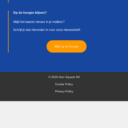
is, biedt Kubernetes duidelijke voordelen dankzij rolli
updates.
Wel belangrijk om te vermelden: er bestaan vandaag
kant-en-klare tools om bestaande ArcGIS Enterprise
deployments op Windows of Linux zomaar via lift-and
naar Kubernetes te migreren.
ArcGIS Enterprise op Kubernetes is een nieuwe man
ArcGIS Enterprise te deployen en biedt duidelijke vo
ten opzichte van traditionele Windows- of Linux-
deployments. Voor eindgebruikers verandert er weini
voor GIS-admins betekent het een fundamenteel and
manier van werken.
Wordt cloud-native werken steeds belangrijker b
jouw organisatie? Hou deze blog dan zeker in he
achterhoofd en
contacteer ons vrijblijvend voor 
informatie
.