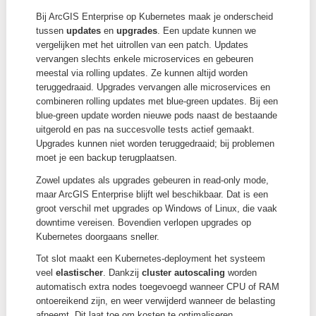
meer. Nog een release later wordt die versie volledig r
In de praktijk betekent dit dat een versie ongeveer éé
ondersteund blijft. Werken met ArcGIS Enterprise op
Kubernetes veronderstelt dus dat je regelmatig upgr
inplant.
Bron:
https://support.esri.com/en-us/products/arcgis
enterprise-kubernetes/life-cycle
Ook het
deployproces
verloopt anders. Dat gebeurt a
in twee stappen. Eerst deploy je via een script een b
aantal pods, waaronder de Enterprise Manager pod. 
doorloop je in Enterprise Manager een wizard om de
Enterprise-organisatie aan te maken.