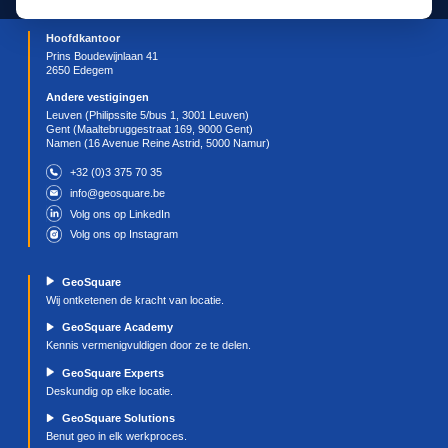
autoscaling (HPA)
, waarbij het aantal pod-replica’s
automatisch wordt aangepast wanneer bepaalde
grenswaardes voor CPU- of RAM-gebruik worden
overschreden.
Wie komt in aanmerking om over te stappen naa
ArcGIS Enterprise op Kubernetes?
Niet elke organisatie met een ArcGIS Enterprise op
Windows of Linux hoeft over te stappen. Voor eenvo
deployments en organisaties zonder Kubernetes-erva
blijven Windows en Linux vaak de beste keuze.
Heb je daarentegen Kubernetes-knowhow in huis en 
je vandaag een complexere ArcGIS Enterprise-omge
(bijvoorbeeld met een high availability setup van Port
een ArcGIS Server site die uit meerdere machines be
dan is ArcGIS Enterprise op Kubernetes zeker het
overwegen waard. Zeker voor kritische business sys
waar downtime tijdens upgrades moeilijk te verantwo