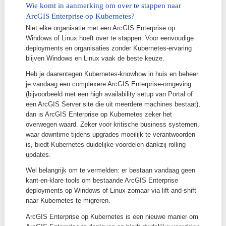
updates of upgrades uitvoeren. Taken die bij ArcGIS
Enterprise op Windows- of Linux-deployments verspr
zitten over verschillende beheertools, komen hier sa
één interface.
Bron:
Screenshot demo-omgeving
Bij ArcGIS Enterprise op Kubernetes maak je onders
tussen
updates
en
upgrades
. Een update kunnen w
vergelijken met het uitrollen van een patch. Updates
vervangen slechts enkele microservices en gebeure