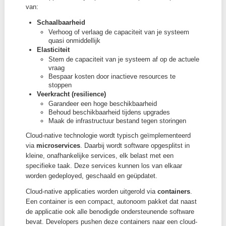
via
Kubernetes
. Het gaat om een volledig nieuwe
ontwikkeling met als doel ArcGIS Enterprise beschik
maken als een
cloud-native technologie
.
Niet alle software die je in een cloudomgeving installe
automatisch cloud-native. Cloud-native verwijst naar
reeks praktijken en ontwerpprincipes voor het bouwe
runnen van applicaties die optimaal gebruikmaken v
mogelijkheden van cloud-computing omgevingen. Clo
native applicaties zijn specifiek ontworpen om te prof
van:
Schaalbaarheid
Verhoog of verlaag de capaciteit van je syst
quasi onmiddellijk
Elasticiteit
Stem de capaciteit van je systeem af op de 
vraag
Bespaar kosten door inactieve resources te
stoppen