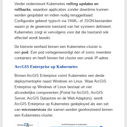
platform voor het automatiseren van het deployen, s
en beheren van containerized applicaties. De technol
werd oorspronkelijk ontwikkeld door Google en staat 
de
orkestratie van containers
.
Kubernetes zorgt voor schaalbaarheid door automati
containers toe te voegen of te verwijderen in functie
load. Daarnaast maakt het applicaties high available
falende containers automatisch te vervangen en wor
te verdelen over meerdere machines (nodes) binnen 
cluster.
Een applicatie wordt zo als het ware
zelfherstellend
wanneer een container faalt of onstabiel wordt, hersta
vervangt Kubernetes deze automatisch. Ook load-ba
wordt actief toegepast, waarbij netwerkverkeer auto
verdeeld wordt over gezonde containers om bottlene
vermijden.