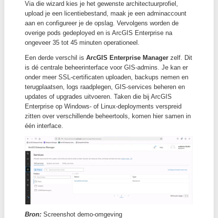
productieomgevingen. Elk profiel vereist een minim
aantal worker nodes met minimaal 8 vCPU en 32 G
per node.
Bron:
https://enterprise-
k8s.arcgis.com/en/latest/deploy/system-requirement
Verschillen met ArcGIS Enterprise op Windows o
Linux
Een belangrijk verschil is de
life cycle
.
Voor ArcGIS
Enterprise op Kubernetes bestaan geen short- en lon
support releases.
Zodra een nieuwe versie verschijnt
de vorige in mature support en ontvangt ze geen pat