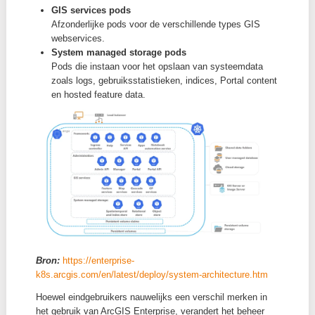
ArcGIS Enterprise op Kubernetes gedeployed als een
van
microservices
die samen worden georkestreerd
een Kubernetes-cluster.
Bron:
https://resources.esri.ca/news-and-updates/an
arcgis-enterprise-deployment-tailored-to-your-needs-w
kubernetes
ArcGIS Enterprise op Kubernetes groepeert zijn pods
vier conceptuele categorieën:
Framework pods