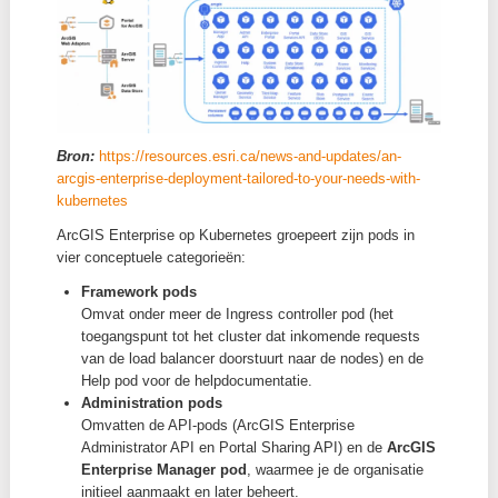
Verder ondersteunt Kubernetes
rolling updates en
rollbacks
, waardoor applicaties zonder downtime ku
worden geüpdatet en indien nodig teruggedraaid.
Configuratie gebeurt typisch via YAML- of JSON-bes
waarin je de gewenste toestand van het systeem defi
Kubernetes zorgt er vervolgens voor dat die toestan
effectief wordt bereikt.
De kleinste eenheid binnen een Kubernetes-cluster i
een
pod
. Een pod vertegenwoordigt één of soms me
containers en heeft binnen het cluster een uniek IP-a
ArcGIS Enterprise op Kubernetes
Binnen ArcGIS Enterprise vormt Kubernetes een der
deploymentoptie naast Windows en Linux. Waar Arc
Enterprise op Windows of Linux bestaat uit vier
afzonderlijke componenten (Portal for ArcGIS, ArcGI
Server, ArcGIS Datastore en de Web Adaptors), word