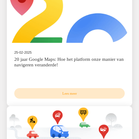
Lees meer
04-03-2025
De nieuwe Places API: Dé ‘Place to Be’ voor sli
locatiegegevens!