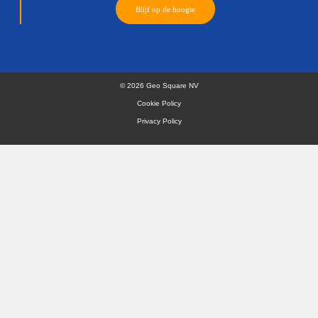
Lees meer
1
2
Volgende
Samen jouw idee bespreke
Benieuwd wat de kracht van locatiedata voor jouw b
betekenen? Plan gerust een vrijblijvend gesprek in, w
graag verder.