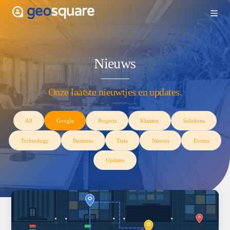
Nieuws
Onze laatste nieuwtjes en updates.
All
Google
Projects
Klanten
Technology
Business
Data
Nieuws
Updates